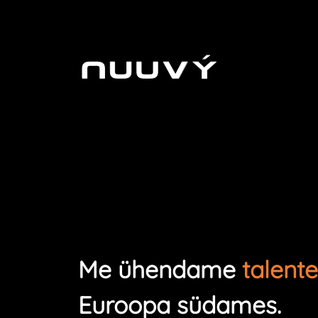
Me ühendame
talent
Euroopa südames.