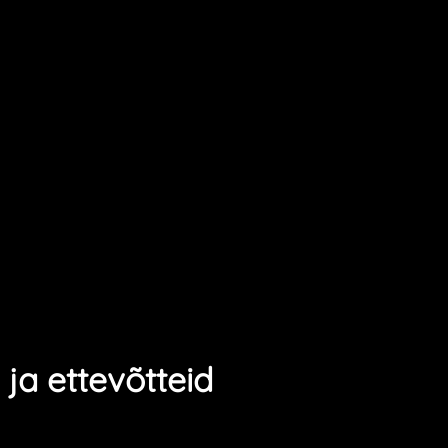
e
ja ettevõtteid