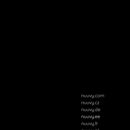
nuuvy.com
nuuvy.cz
nuuvy.de
nuuvy.ee
nuuvy.lt